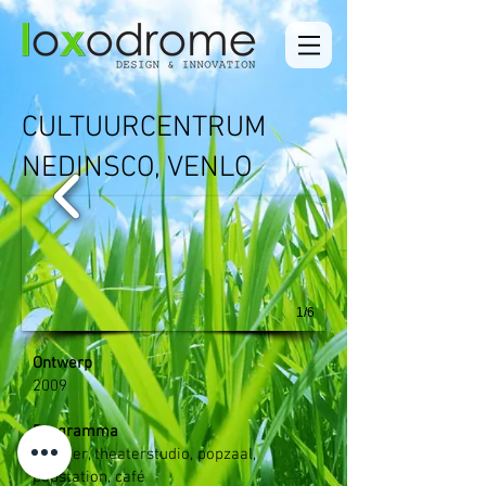
​​CULTUURCENTRUM
NEDINSCO, VENLO
1/6
Ontwerp
2009
Programma
Theater, theaterstudio, popzaal,
popstation, café