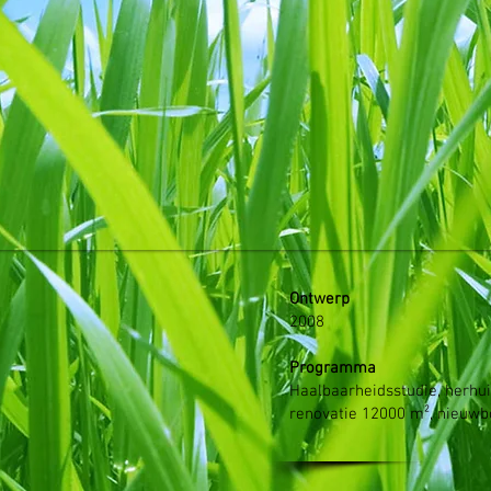
Ontwerp
2008
Programma
Haalbaarheidsstudie, herhu
renovatie 12000 m², nieuw